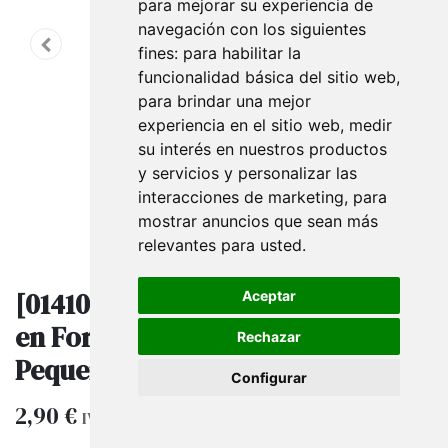
para mejorar su experiencia de
navegación con los siguientes
fines:
para habilitar la
funcionalidad básica del sitio web
,
para brindar una mejor
experiencia en el sitio web
,
medir
su interés en nuestros productos
y servicios y personalizar las
interacciones de marketing
,
para
mostrar anuncios que sean más
relevantes para usted
.
[0141025BL] Etiquetas Colgantes
Aceptar
en Forma de Corazón. Blanco
Rechazar
Pequeñas 4.5X3.5cm 100/Paquete
Configurar
2,90
€
IVA excluido