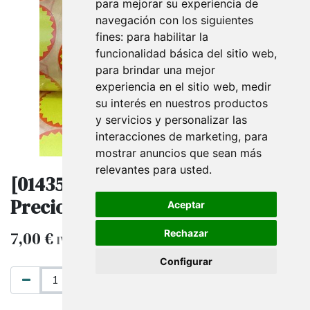
para mejorar su experiencia de
navegación con los siguientes
fines:
para habilitar la
funcionalidad básica del sitio web
,
para brindar una mejor
experiencia en el sitio web
,
medir
su interés en nuestros productos
y servicios y personalizar las
interacciones de marketing
,
para
mostrar anuncios que sean más
relevantes para usted
.
[014358] Etiquetas Adhesivas Para
Precios y Ofertas
Aceptar
Rechazar
7,00
€
IVA excluido
Configurar
AÑADIR AL CARRITO