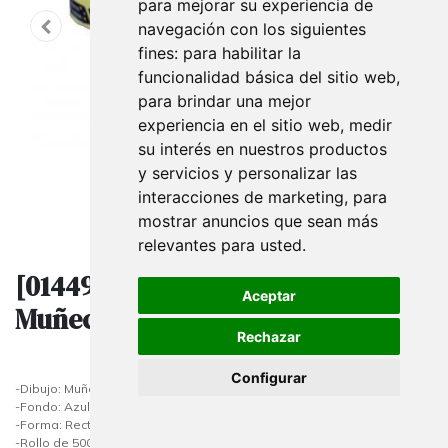
para mejorar su experiencia de
navegación con los siguientes
fines:
para habilitar la
funcionalidad básica del sitio web
,
para brindar una mejor
experiencia en el sitio web
,
medir
su interés en nuestros productos
y servicios y personalizar las
interacciones de marketing
,
para
mostrar anuncios que sean más
relevantes para usted
.
[014492-500] Etiquetas Navideñas
Aceptar
Muñeco De Nieve 500 Pegatinas
Rechazar
Configurar
-Dibujo: Muñeco de Nieve
-Fondo: Azul
-Forma: Rectangular
-Rollo de 500 Etiquetas