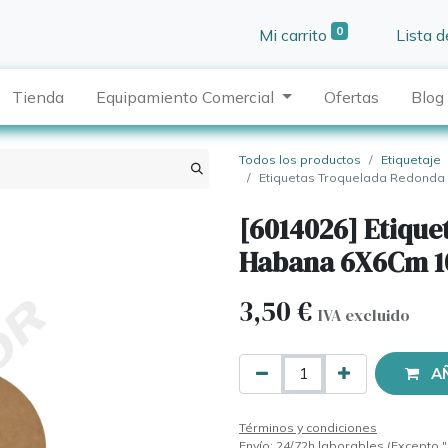
0
Mi carrito
Lista 
Tienda
Equipamiento Comercial
Ofertas
Blog
Todos los productos
Etiquetaje
Etiquetas Troquelada Redond
[6014026] Etiqu
Habana 6X6Cm 1
3,50
€
IVA excluido
A
Términos y condiciones
Envío: 24/72h laborables (Excepto "