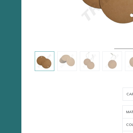
CA
MAT
CO