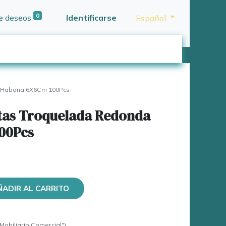
0
de deseos
Identificarse
Español
a Habana 6X6Cm 100Pcs
etas Troquelada Redonda
00Pcs
ÑADIR AL CARRITO
Mobiliario Comercial")