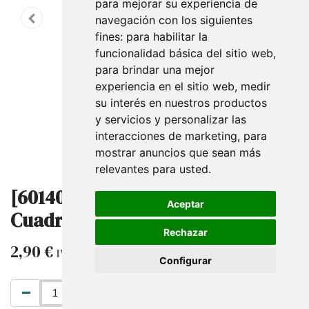
para mejorar su experiencia de
navegación con los siguientes
fines:
para habilitar la
funcionalidad básica del sitio web
,
para brindar una mejor
experiencia en el sitio web
,
medir
su interés en nuestros productos
y servicios y personalizar las
interacciones de marketing
,
para
mostrar anuncios que sean más
relevantes para usted
.
[6014029] Etiquetas De Precio
Aceptar
Cuadrado Negro 5X5Cm 100Und
Rechazar
2,90
€
IVA excluido
Configurar
AÑADIR AL CARRITO