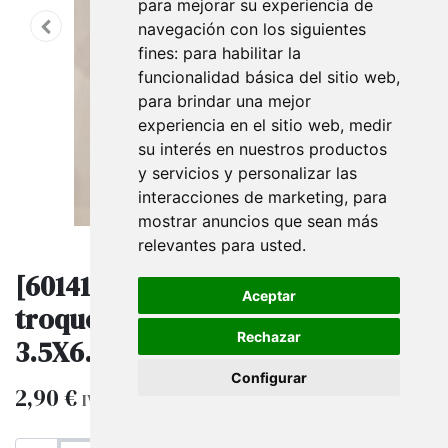
para mejorar su experiencia de
navegación con los siguientes
fines:
para habilitar la
funcionalidad básica del sitio web
,
para brindar una mejor
experiencia en el sitio web
,
medir
su interés en nuestros productos
y servicios y personalizar las
interacciones de marketing
,
para
mostrar anuncios que sean más
relevantes para usted
.
[60141032NG] Etiquetas
Aceptar
troqueladas de Pico Negra
Rechazar
3.5X6.5cm 100/Paquete
Configurar
2,90
€
IVA excluido