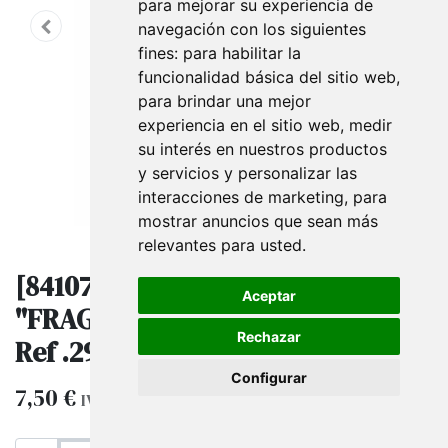
para mejorar su experiencia de
navegación con los siguientes
fines:
para habilitar la
funcionalidad básica del sitio web
,
para brindar una mejor
experiencia en el sitio web
,
medir
su interés en nuestros productos
y servicios y personalizar las
interacciones de marketing
,
para
mostrar anuncios que sean más
relevantes para usted
.
[8410782002963] Rollo Etiquetas
Aceptar
"FRAGIL" 50X100Mm 200U/Rollo
Rechazar
Ref .296
Configurar
7,50
€
IVA excluido