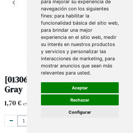
para mejorar su experiencia de
navegación con los siguientes
fines:
para habilitar la
funcionalidad básica del sitio web
,
para brindar una mejor
experiencia en el sitio web
,
medir
su interés en nuestros productos
y servicios y personalizar las
interacciones de marketing
,
para
mostrar anuncios que sean más
relevantes para usted
.
[013065-MG2] Shelf Support 40cm
Gray
Aceptar
Rechazar
1,70
€
exkl. MwSt.
Configurar
IN DEN WARENKORB