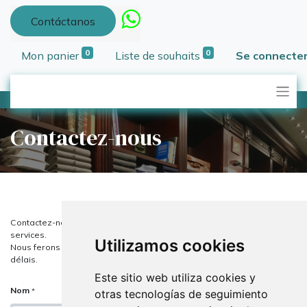
Contáctanos
0
0
Mon panier
Liste de souhaits
Se connecte
Contactez-nous
Contactez-nous pour tout ce qui concerne notre entreprise ou nos
services.
Utilizamos cookies
Nous ferons de notre mieux pour vous répondre dans les plus brefs
délais.
Este sitio web utiliza cookies y
Nom
*
otras tecnologías de seguimiento