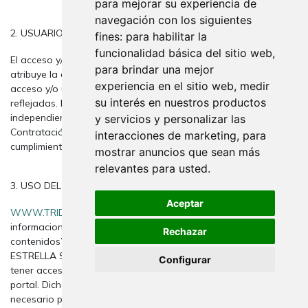
para mejorar su experiencia de
navegación con los siguientes
2. USUARIOS
fines:
para habilitar la
funcionalidad básica del sitio web
,
El acceso y/o uso de este portal de SOL LUNA Y ESTRELLA S.L.,
para brindar una mejor
atribuye la condición de USUARIO, que acepta, desde dicho
experiencia en el sitio web
,
medir
acceso y/o uso, las Condiciones Generales de Uso aquí
su interés en nuestros productos
reflejadas. Las citadas Condiciones serán de aplicación
independientemente de las Condiciones Generales de
y servicios y personalizar las
Contratación que en su caso resulten de obligado
interacciones de marketing
,
para
cumplimiento.
mostrar anuncios que sean más
relevantes para usted
.
3. USO DEL PORTAL
Aceptar
WWW.TRIDECOR.NET
proporciona el acceso a multitud de
informaciones, servicios, programas o datos (en adelante, “los
Rechazar
contenidos”) en Internet pertenecientes a SOL LUNA Y
ESTRELLA S.L. o a sus licenciantes a los que el USUARIO pueda
Configurar
tener acceso. El USUARIO asume la responsabilidad del uso del
portal. Dicha responsabilidad se extiende al registro que fuese
necesario para acceder a determinados servicios o contenidos.