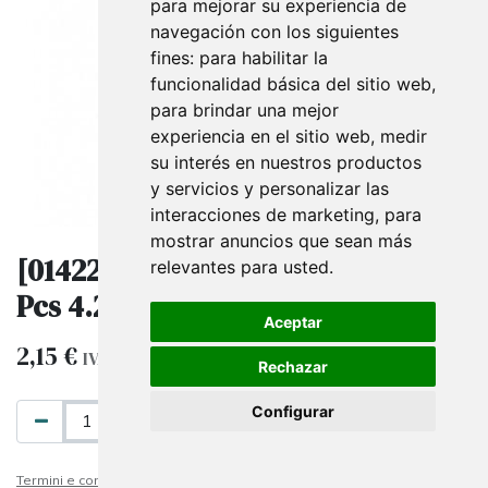
para mejorar su experiencia de
navegación con los siguientes
fines:
para habilitar la
funcionalidad básica del sitio web
,
para brindar una mejor
experiencia en el sitio web
,
medir
su interés en nuestros productos
y servicios y personalizar las
interacciones de marketing
,
para
mostrar anuncios que sean más
[014228.50] Marcaprecio -50 % 50
relevantes para usted
.
Pcs 4.2X4.2cm Varios Colores
Aceptar
2,15
€
IVA esclusa
Rechazar
Configurar
AGGIUNGI AL CARRELLO
Termini e condizioni