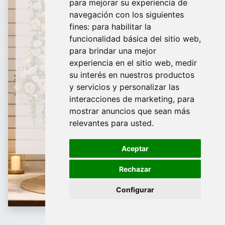
para mejorar su experiencia de
De Domingo a Viernes
navegación con los siguientes
fines:
para habilitar la
¿Te ayudamos?
funcionalidad básica del sitio web
,
para brindar una mejor
688 097 373
experiencia en el sitio web
,
medir
​ info@tridecor.net
su interés en nuestros productos
y servicios y personalizar las
interacciones de marketing
,
para
mostrar anuncios que sean más
Contáctanos
relevantes para usted
.
Aceptar
Rechazar
Configurar