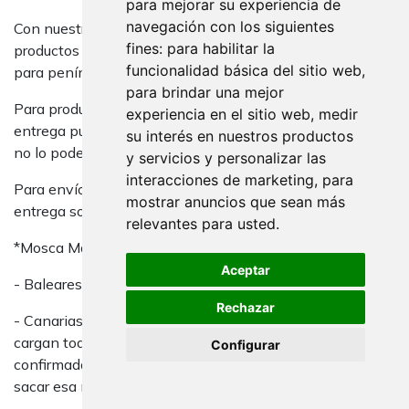
para mejorar su experiencia de
navegación con los siguientes
Con nuestra agencia de transporte (Ontime) recibirá sus
fines:
para habilitar la
productos en un plazo de entre 24 y 72 horas. (Válido
funcionalidad básica del sitio web
,
para península)
para brindar una mejor
Para productos de 240/300cm de altura, el plazo de
experiencia en el sitio web
,
medir
entrega puede ser un poco mayor, este tipo de producto
su interés en nuestros productos
no lo podemos servir fuera de España.
y servicios y personalizar las
interacciones de marketing
,
para
Para envíos fuera de la Península, los tiempos de
mostrar anuncios que sean más
entrega son:
relevantes para usted
.
*Mosca Marítimo:
Aceptar
- Baleares: 2-10 días laborables
Rechazar
- Canarias: 5-12 días laborables (Los contenedores se
cargan todos los jueves, si tenemos la compra
Configurar
confirmada el miércoles nos aseguramos de poderlo
sacar esa misma semana).