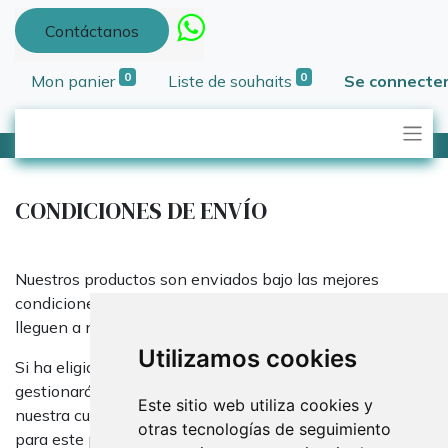
Contáctanos
0
0
Mon panier
Liste de souhaits
Se connecte
CONDICIONES DE ENVÍO
Nuestros productos son enviados bajo las mejores
condiciones de embalaje, nuestra prioridad es que
lleguen a nuestros compradores intactos.
Utilizamos cookies
Si ha eligido el pago por transferencia, el envío se
gestionará en cuanto el importe esté abonado en
Este sitio web utiliza cookies y
nuestra cuenta, los justificantes no se consideran válidos
otras tecnologías de seguimiento
para este proceso.