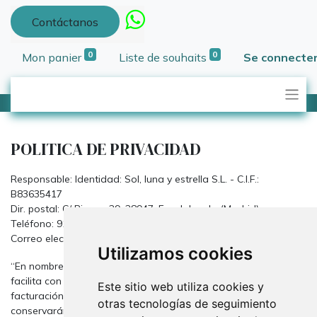
Contáctanos
0
0
Mon panier
Liste de souhaits
Se connecte
POLITICA DE PRIVACIDAD
Responsable: Identidad: Sol, luna y estrella S.L. - C.I.F.:
B83635417
Dir. postal: C/ Bierzo, 29, 28947, Fuenlabrada (Madrid)
Teléfono: 916422941
Correo electrónico :
info@tridecor.net
.
Utilizamos cookies
“En nombre de la empresa tratamos la información que nos
facilita con el fin de prestarles el servicio solicitado y realizar la
Este sitio web utiliza cookies y
facturación del mismo. Los datos proporcionados se
otras tecnologías de seguimiento
conservarán mientras se mantenga la relación comercial o