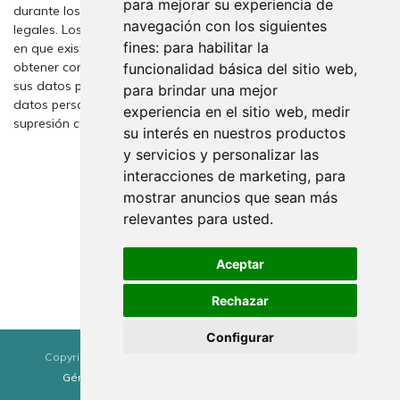
para mejorar su experiencia de
durante los años necesarios para cumplir con las obligaciones
navegación con los siguientes
legales. Los datos no se cederán a terceros salvo en los casos
fines:
para habilitar la
en que exista una obligación legal. Usted tiene derecho a
obtener confirmación sobre si en Tridecor estamos tratando
funcionalidad básica del sitio web
,
sus datos personales, por tanto tiene derecho a acceder a sus
para brindar una mejor
datos personales, rectificar los datos inexactos o solicitar su
experiencia en el sitio web
,
medir
supresión cuando los datos ya no sean necesarios.
su interés en nuestros productos
y servicios y personalizar las
interacciones de marketing
,
para
mostrar anuncios que sean más
relevantes para usted
.
Aceptar
Rechazar
Configurar
Copyright © Sol luna y estrella,SL
Français (CH)
Généré par
- Le #1
Open Source eCommerce