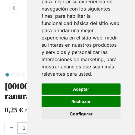
para mejorar su experiencia de
navegación con los siguientes
fines:
para habilitar la
funcionalidad básica del sitio web
,
para brindar una mejor
experiencia en el sitio web
,
medir
su interés en nuestros productos
y servicios y personalizar las
interacciones de marketing
,
para
mostrar anuncios que sean más
relevantes para usted
.
[001001] Gancho para panel
Aceptar
ranurado de 5 cm, 4 mm
Rechazar
0,25
€
IVA excluido
Configurar
AÑADIR AL CARRITO