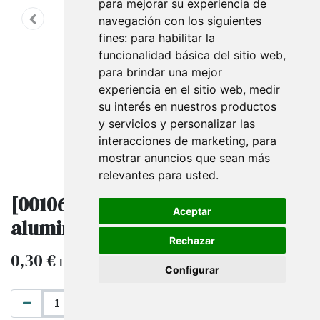
para mejorar su experiencia de
navegación con los siguientes
fines:
para habilitar la
funcionalidad básica del sitio web
,
para brindar una mejor
experiencia en el sitio web
,
medir
su interés en nuestros productos
y servicios y personalizar las
interacciones de marketing
,
para
mostrar anuncios que sean más
relevantes para usted
.
[001063] Ganchos para lama de
Aceptar
aluminio ranurada 10 cm 4 mm
Rechazar
0,30
€
IVA excluido
Configurar
AÑADIR AL CARRITO