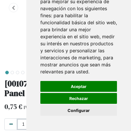
para mejorar su experiencia de
navegación con los siguientes
fines:
para habilitar la
funcionalidad básica del sitio web
,
para brindar una mejor
experiencia en el sitio web
,
medir
su interés en nuestros productos
y servicios y personalizar las
interacciones de marketing
,
para
mostrar anuncios que sean más
relevantes para usted
.
[001070] Gancho Doble para
Aceptar
Panel de Lamas, 30 cm, 4 mm
Rechazar
0,75
€
IVA excluido
Configurar
AÑADIR AL CARRITO