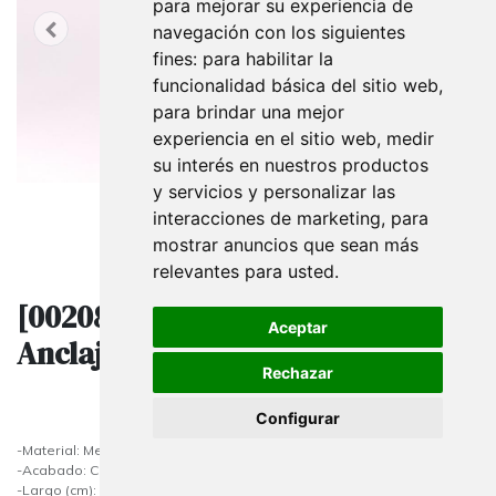
para mejorar su experiencia de
navegación con los siguientes
fines:
para habilitar la
funcionalidad básica del sitio web
,
para brindar una mejor
experiencia en el sitio web
,
medir
su interés en nuestros productos
y servicios y personalizar las
interacciones de marketing
,
para
mostrar anuncios que sean más
relevantes para usted
.
[002088] Soporte para Estantes
Aceptar
Anclaje Panel De Lamas 20.5 cm
Rechazar
Configurar
-Material: Metal
-Acabado: Cromado
-Largo (cm): 20.5