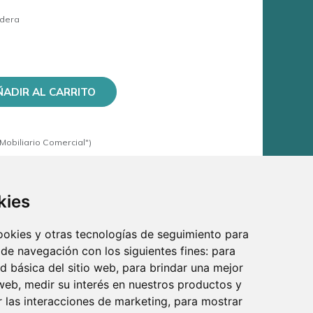
adera
ÑADIR AL CARRITO
Mobiliario Comercial")
kies
cookies y otras tecnologías de seguimiento para
 de navegación con los siguientes fines:
para
ad básica del sitio web
,
para brindar una mejor
 web
,
medir su interés en nuestros productos y
r las interacciones de marketing
,
para mostrar