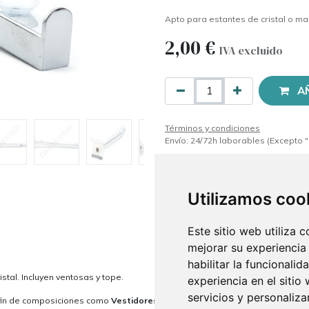
Apto para estantes de cristal o m
2,00
€
IVA excluido
A
Términos y condiciones
Envío: 24/72h laborables (Excepto "
Utilizamos coo
Este sitio web utiliza 
mejorar su experiencia
habilitar la funcionalid
tal. Incluyen ventosas y tope.
experiencia en el sitio
servicios y personaliza
 fin de composiciones como
Vestidores
y
estanterías para tiendas.