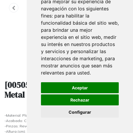
para mejorar su experiencia de
navegación con los siguientes
fines:
para habilitar la
funcionalidad básica del sitio web
,
para brindar una mejor
experiencia en el sitio web
,
medir
su interés en nuestros productos
y servicios y personalizar las
interacciones de marketing
,
para
mostrar anuncios que sean más
relevantes para usted
.
[005059] Percha Individual de
Aceptar
Metal con Pinza 10 Unidades
Rechazar
Configurar
-Material: Plástico y metal
-Acabado: Cromado
-Pinzas: Revestimiento de goma
-Altura (cm): 11.5