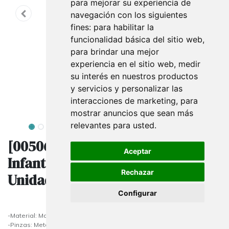
para mejorar su experiencia de
navegación con los siguientes
fines:
para habilitar la
funcionalidad básica del sitio web
,
para brindar una mejor
experiencia en el sitio web
,
medir
su interés en nuestros productos
y servicios y personalizar las
interacciones de marketing
,
para
mostrar anuncios que sean más
relevantes para usted
.
[005060] Perchas De Madera
Aceptar
Infantil Con Pinzas 30 Cm 5
Rechazar
Unidades
Configurar
-Material: Madera y Metal
-Pinzas: Metálicas