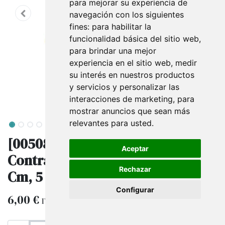
para mejorar su experiencia de
navegación con los siguientes
fines:
para habilitar la
funcionalidad básica del sitio web
,
para brindar una mejor
experiencia en el sitio web
,
medir
su interés en nuestros productos
y servicios y personalizar las
interacciones de marketing
,
para
mostrar anuncios que sean más
relevantes para usted
.
[005087] Percha De
Aceptar
Contrachapado Con Pinzas 37.5
Rechazar
Cm, 5 Und
Configurar
6,00
€
IVA excluido