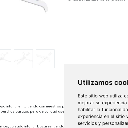
Utilizamos coo
Este sitio web utiliza 
mejorar su experiencia
pa infantil en tu tienda con nuestras perchas de plástico blanco de 32cm.
habilitar la funcionalid
s perchas baratas pero de calidad aseguran un display impecable y son una 
experiencia en el sitio
servicios y personaliza
ños, calzado infantil, bazares, tiendas multimarca, y cualquier espacio co