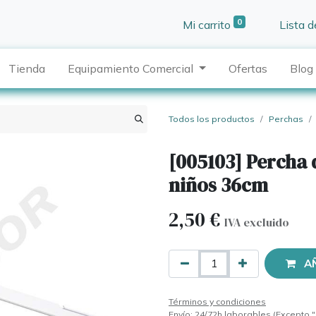
0
Mi carrito
Lista 
Tienda
Equipamiento Comercial
Ofertas
Blog
Todos los productos
Perchas
[005103] Percha 
niños 36cm
2,50
€
IVA excluido
A
Términos y condiciones
Envío: 24/72h laborables (Excepto "