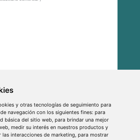
kies
cookies y otras tecnologías de seguimiento para
 de navegación con los siguientes fines:
para
 Diseñadas específicamente para adaptarse a la
ad básica del sitio web
,
para brindar una mejor
solución ideal para boutique de ropa infantil, bazares,
 web
,
medir su interés en nuestros productos y
r las interacciones de marketing
,
para mostrar
mercial que busque una solución de mobiliario de tienda