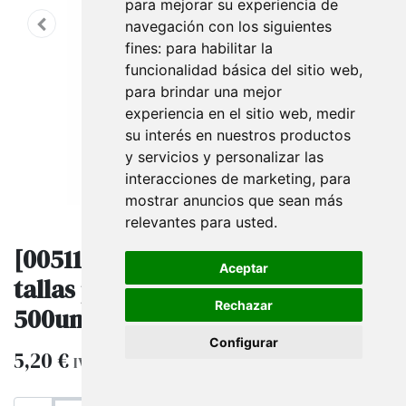
para mejorar su experiencia de
navegación con los siguientes
fines:
para habilitar la
funcionalidad básica del sitio web
,
para brindar una mejor
experiencia en el sitio web
,
medir
su interés en nuestros productos
y servicios y personalizar las
interacciones de marketing
,
para
mostrar anuncios que sean más
relevantes para usted
.
[005113-NG] Clips identificador de
Aceptar
tallas para perchas Talla M Negro
Rechazar
500und
Configurar
5,20
€
IVA excluido