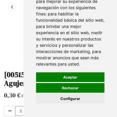
para mejorar su experiencia de
navegación con los siguientes
fines:
para habilitar la
funcionalidad básica del sitio web
,
para brindar una mejor
experiencia en el sitio web
,
medir
su interés en nuestros productos
y servicios y personalizar las
interacciones de marketing
,
para
mostrar anuncios que sean más
relevantes para usted
.
[005159] Tira De Plástico Con
Aceptar
Agujeros Negro
Rechazar
0,30
€
IVA excluido
Configurar
AÑADIR AL CARRITO