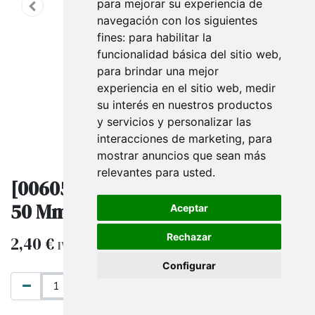
para mejorar su experiencia de
navegación con los siguientes
fines:
para habilitar la
funcionalidad básica del sitio web
,
para brindar una mejor
experiencia en el sitio web
,
medir
su interés en nuestros productos
y servicios y personalizar las
interacciones de marketing
,
para
mostrar anuncios que sean más
relevantes para usted
.
[006055] Anclaje De Tubo a Pared
50 Mm
Aceptar
Rechazar
2,40
€
IVA excluido
Configurar
AÑADIR AL CARRITO