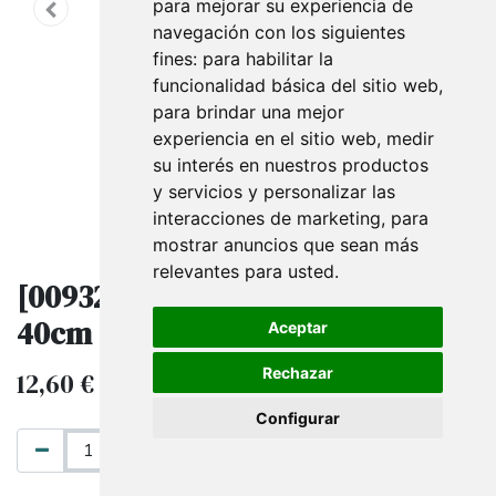
para mejorar su experiencia de
navegación con los siguientes
fines:
para habilitar la
funcionalidad básica del sitio web
,
para brindar una mejor
experiencia en el sitio web
,
medir
su interés en nuestros productos
y servicios y personalizar las
interacciones de marketing
,
para
mostrar anuncios que sean más
relevantes para usted
.
[009323] Busto para collares,
40cm
Aceptar
Rechazar
12,60
€
18,00
€
IVA excluido
Configurar
AÑADIR AL CARRITO