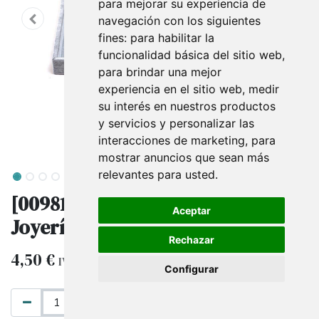
para mejorar su experiencia de
navegación con los siguientes
fines:
para habilitar la
funcionalidad básica del sitio web
,
para brindar una mejor
experiencia en el sitio web
,
medir
su interés en nuestros productos
y servicios y personalizar las
interacciones de marketing
,
para
mostrar anuncios que sean más
relevantes para usted
.
[009819] Bandeja Expositora de
Aceptar
Joyería en Terciopelo Gris
Rechazar
4,50
€
IVA excluido
Configurar
AÑADIR AL CARRITO