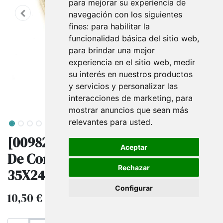
para mejorar su experiencia de
navegación con los siguientes
fines:
para habilitar la
funcionalidad básica del sitio web
,
para brindar una mejor
experiencia en el sitio web
,
medir
su interés en nuestros productos
y servicios y personalizar las
interacciones de marketing
,
para
mostrar anuncios que sean más
relevantes para usted
.
[009827] Bandeja De Exposición
Aceptar
De Conjunto De Joyas De Lino
Rechazar
35X24X3 Cm
Configurar
10,50
€
IVA excluido