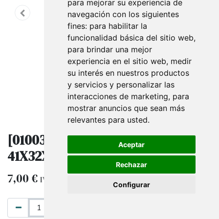
para mejorar su experiencia de
navegación con los siguientes
fines:
para habilitar la
funcionalidad básica del sitio web
,
para brindar una mejor
experiencia en el sitio web
,
medir
su interés en nuestros productos
y servicios y personalizar las
interacciones de marketing
,
para
mostrar anuncios que sean más
relevantes para usted
.
[010035] Bolsas De Papel Kraft
Aceptar
41X32X13 Cm Color Verde
Rechazar
7,00
€
IVA excluido
Configurar
AÑADIR AL CARRITO