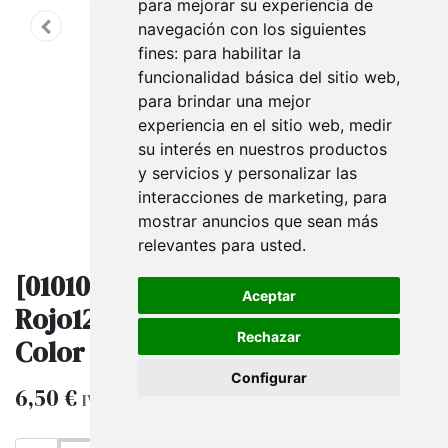
para mejorar su experiencia de
navegación con los siguientes
fines:
para habilitar la
funcionalidad básica del sitio web
,
para brindar una mejor
experiencia en el sitio web
,
medir
su interés en nuestros productos
y servicios y personalizar las
interacciones de marketing
,
para
mostrar anuncios que sean más
relevantes para usted
.
[0101001] Estuche Cardon
Aceptar
Rojo12X11X3.6Cm 50/Paq Vario
Rechazar
Color
Configurar
6,50
€
IVA excluido