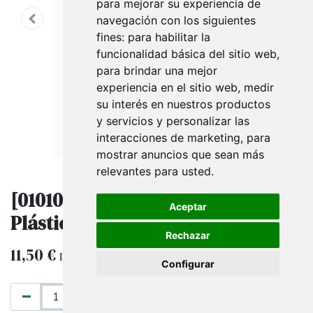
para mejorar su experiencia de
navegación con los siguientes
fines:
para habilitar la
funcionalidad básica del sitio web
,
para brindar una mejor
experiencia en el sitio web
,
medir
su interés en nuestros productos
y servicios y personalizar las
interacciones de marketing
,
para
mostrar anuncios que sean más
relevantes para usted
.
[010107] Bolsa Transparente De
Aceptar
Plástico 50X60Cm 100Un/Paquete
Rechazar
11,50
€
IVA excluido
Configurar
AÑADIR AL CARRITO