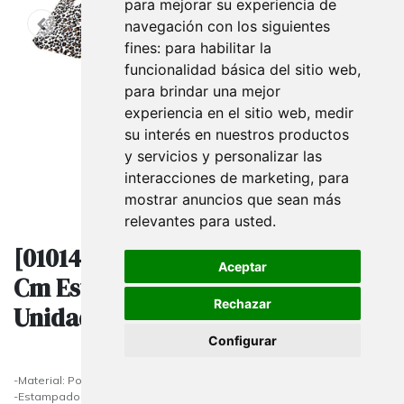
para mejorar su experiencia de
navegación con los siguientes
fines:
para habilitar la
funcionalidad básica del sitio web
,
para brindar una mejor
experiencia en el sitio web
,
medir
su interés en nuestros productos
y servicios y personalizar las
interacciones de marketing
,
para
mostrar anuncios que sean más
relevantes para usted
.
[010142] Bolsas de Plástico 25X35
Aceptar
Cm Estampado Leopardo 100
Rechazar
Unidades
Configurar
-Material: Polietileno
-Estampado: Leopardo