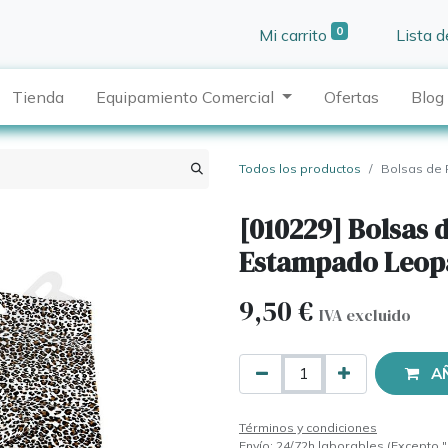
0
Mi carrito
Lista 
Tienda
Equipamiento Comercial
Ofertas
Blog
Todos los productos
Bolsas de 
[010229] Bolsas 
Estampado Leop
9,50
€
IVA excluido
A
Términos y condiciones
Envío: 24/72h laborables (Excepto "