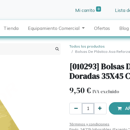
0
Mi carrito
Lista 
Tienda
Equipamiento Comercial
Ofertas
Blog
Todos los productos
Bolsas De Plástico Asa Refor
[010293] Bolsas 
Doradas 35X45 C
9,50
€
IVA excluido
A
Términos y condiciones
Envío: 24/72h laborables (Excepto "