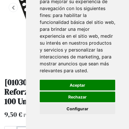
para mejorar su experiencia de
navegación con los siguientes
fines:
para habilitar la
funcionalidad básica del sitio web
,
para brindar una mejor
experiencia en el sitio web
,
medir
su interés en nuestros productos
y servicios y personalizar las
interacciones de marketing
,
para
mostrar anuncios que sean más
relevantes para usted
.
[010303] Bolsas Con Asas
Aceptar
Reforzadas 35X45 Cm Lunares
Rechazar
100 Unidades
Configurar
9,50
€
IVA excluido