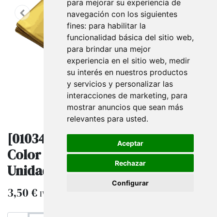
para mejorar su experiencia de
navegación con los siguientes
fines:
para habilitar la
funcionalidad básica del sitio web
,
para brindar una mejor
experiencia en el sitio web
,
medir
su interés en nuestros productos
y servicios y personalizar las
interacciones de marketing
,
para
mostrar anuncios que sean más
relevantes para usted
.
[010346] Bolsas Metalizadas
Aceptar
Color Dorado 15X10 Cm 100
Rechazar
Unidades
Configurar
3,50
€
IVA excluido