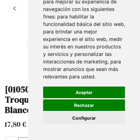
para mejorar su experiencia de
navegación con los siguientes
fines:
para habilitar la
funcionalidad básica del sitio web
,
para brindar una mejor
experiencia en el sitio web
,
medir
su interés en nuestros productos
y servicios y personalizar las
interacciones de marketing
,
para
mostrar anuncios que sean más
relevantes para usted
.
[010507] Bolsas De Plástico
Aceptar
Troqueladas 50X60 Cm Fotos
Rechazar
Blanco Y Negro
Configurar
17,80
€
IVA excluido