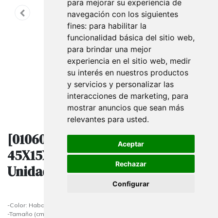
para mejorar su experiencia de
navegación con los siguientes
fines:
para habilitar la
funcionalidad básica del sitio web
,
para brindar una mejor
experiencia en el sitio web
,
medir
su interés en nuestros productos
y servicios y personalizar las
interacciones de marketing
,
para
mostrar anuncios que sean más
relevantes para usted
.
[010600] Bolsas De Papel Kraft
Aceptar
45X15X49 Cm Habana 25
Rechazar
Unidades
Configurar
-Color: Habana
-Tamaño (cm) : 45x15x49