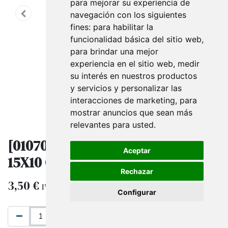
para mejorar su experiencia de
navegación con los siguientes
fines:
para habilitar la
funcionalidad básica del sitio web
,
para brindar una mejor
experiencia en el sitio web
,
medir
su interés en nuestros productos
y servicios y personalizar las
interacciones de marketing
,
para
mostrar anuncios que sean más
relevantes para usted
.
[010705] Bolsas Metalizadas Plata
Aceptar
15X10 Cm 100 Unidades
Rechazar
3,50
€
IVA excluido
Configurar
AÑADIR AL CARRITO