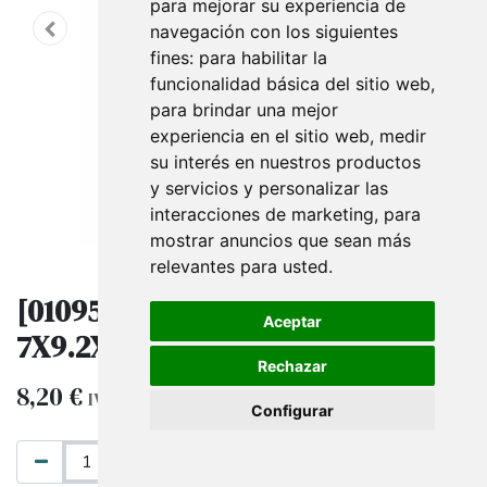
para mejorar su experiencia de
navegación con los siguientes
fines:
para habilitar la
funcionalidad básica del sitio web
,
para brindar una mejor
experiencia en el sitio web
,
medir
su interés en nuestros productos
y servicios y personalizar las
interacciones de marketing
,
para
mostrar anuncios que sean más
relevantes para usted
.
[010952] Cajita Joyería Violeta
Aceptar
7X9.2X3Cm 18 Unidades/Paq
Rechazar
8,20
€
IVA excluido
Configurar
AÑADIR AL CARRITO