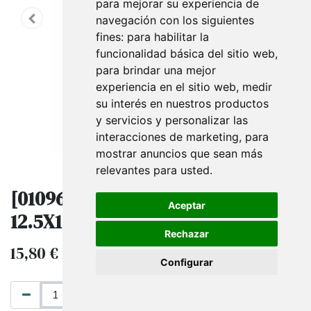
para mejorar su experiencia de
navegación con los siguientes
fines:
para habilitar la
funcionalidad básica del sitio web
,
para brindar una mejor
experiencia en el sitio web
,
medir
su interés en nuestros productos
y servicios y personalizar las
interacciones de marketing
,
para
mostrar anuncios que sean más
relevantes para usted
.
[010967] Cajita Joyería Plata
Aceptar
12.5X16.5X2.8Cm 12 Unidades/Paq
Rechazar
15,80
€
IVA excluido
Configurar
AÑADIR AL CARRITO