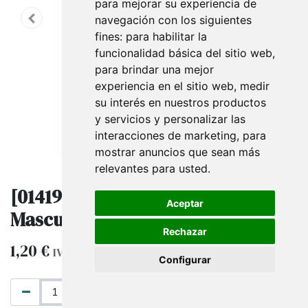
para mejorar su experiencia de
navegación con los siguientes
fines:
para habilitar la
funcionalidad básica del sitio web
,
para brindar una mejor
experiencia en el sitio web
,
medir
su interés en nuestros productos
y servicios y personalizar las
interacciones de marketing
,
para
mostrar anuncios que sean más
relevantes para usted
.
[014196] Señalización Wc
Aceptar
Masculino
Rechazar
1,20
€
IVA excluido
Configurar
AÑADIR AL CARRITO