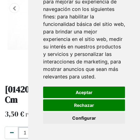
para mejorar su experiencia de
navegación con los siguientes
fines:
para habilitar la
funcionalidad básica del sitio web
,
para brindar una mejor
experiencia en el sitio web
,
medir
su interés en nuestros productos
y servicios y personalizar las
interacciones de marketing
,
para
mostrar anuncios que sean más
relevantes para usted
.
[014203] Señal De No Fumar 21X30
Aceptar
Cm
Rechazar
3,50
€
IVA excluido
Configurar
AÑADIR AL CARRITO