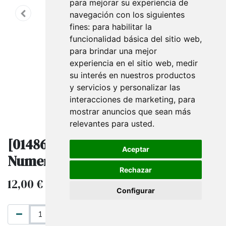
para mejorar su experiencia de
navegación con los siguientes
fines:
para habilitar la
funcionalidad básica del sitio web
,
para brindar una mejor
experiencia en el sitio web
,
medir
su interés en nuestros productos
y servicios y personalizar las
interacciones de marketing
,
para
mostrar anuncios que sean más
relevantes para usted
.
[014862] Porta Precios Oro Con
Aceptar
Numeros 10Und
Rechazar
12,00
€
IVA excluido
Configurar
AÑADIR AL CARRITO