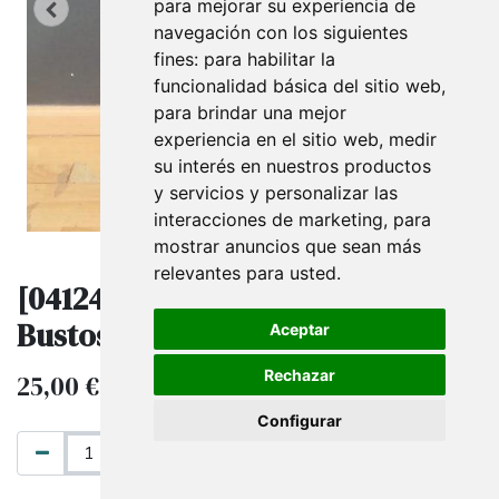
para mejorar su experiencia de
navegación con los siguientes
fines:
para habilitar la
funcionalidad básica del sitio web
,
para brindar una mejor
experiencia en el sitio web
,
medir
su interés en nuestros productos
y servicios y personalizar las
interacciones de marketing
,
para
mostrar anuncios que sean más
relevantes para usted
.
[041246] Base Cuadrada para
Bustos, Cromado Mate
Aceptar
Rechazar
25,00
€
IVA excluido
Configurar
AÑADIR AL CARRITO