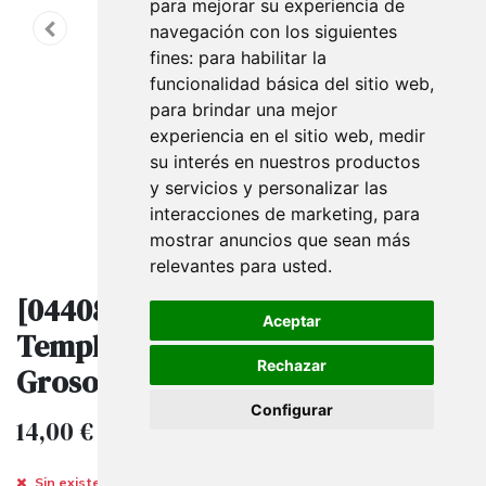
para mejorar su experiencia de
navegación con los siguientes
fines:
para habilitar la
funcionalidad básica del sitio web
,
para brindar una mejor
experiencia en el sitio web
,
medir
su interés en nuestros productos
y servicios y personalizar las
interacciones de marketing
,
para
mostrar anuncios que sean más
relevantes para usted
.
[044087] Estante de Vidrio
Aceptar
Templado Negro 90x35cm
Rechazar
Grosor 6mm
Configurar
14,00
€
IVA excluido
Sin existencias.