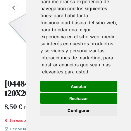
para mejorar su experiencia de
navegación con los siguientes
fines:
para habilitar la
funcionalidad básica del sitio web
,
para brindar una mejor
experiencia en el sitio web
,
medir
su interés en nuestros productos
y servicios y personalizar las
interacciones de marketing
,
para
mostrar anuncios que sean más
relevantes para usted
.
[044840] Vidrio Transparente
Aceptar
120X20Cm 8Mm De Espesor
Rechazar
8,50
€
IVA excluido
Configurar
Sin existencias.
Reciba una notificación cuando vuelva a estar disponible