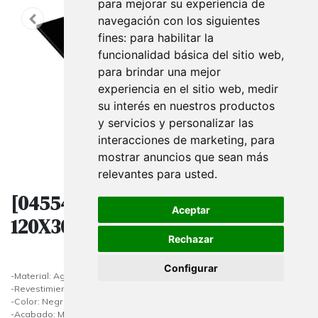
para mejorar su experiencia de
navegación con los siguientes
fines:
para habilitar la
funcionalidad básica del sitio web
,
para brindar una mejor
experiencia en el sitio web
,
medir
su interés en nuestros productos
y servicios y personalizar las
interacciones de marketing
,
para
mostrar anuncios que sean más
relevantes para usted
.
[045545] Baldas De Madera
Aceptar
120X30 Cm Color Negro 19 Mm
Rechazar
Configurar
-Material: Aglomerado
-Revestimiento: Melamina
-Color: Negro
-Acabado: Mate