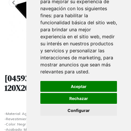
para mejorar su experiencia de
navegación con los siguientes
fines:
para habilitar la
funcionalidad básica del sitio web
,
para brindar una mejor
experiencia en el sitio web
,
medir
su interés en nuestros productos
y servicios y personalizar las
interacciones de marketing
,
para
mostrar anuncios que sean más
relevantes para usted
.
[045933] Baldas De Madera
120X20 Cm Negras 19 Mm
Aceptar
Rechazar
Configurar
-Material: Aglomerado
-Revestimiento: Melamina
-Color: Negro
-Acabado: Mate